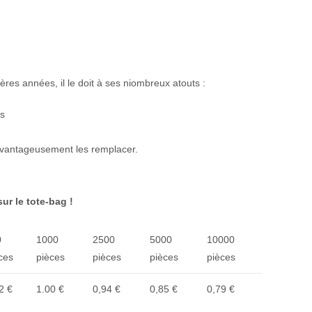
res années, il le doit à ses niombreux atouts :
ps
t avantageusement les remplacer.
ur le tote-bag !
0
1000
2500
5000
10000
ces
pièces
pièces
pièces
pièces
2 €
1.00 €
0,94 €
0,85 €
0,79 €