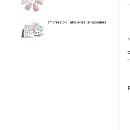
Impression Tatouages temporaires
*
C
e