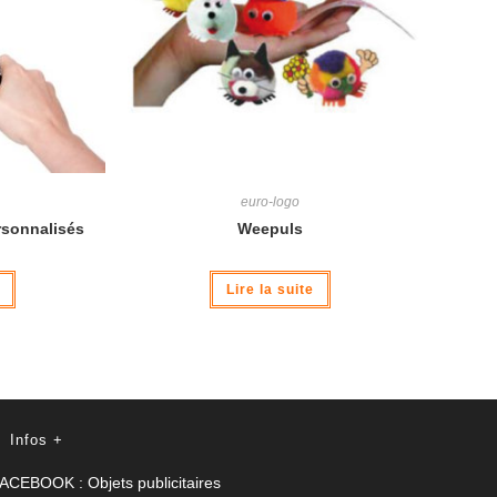
euro-logo
rsonnalisés
Weepuls
Lire la suite
Infos +
ACEBOOK :
Objets publicitaires