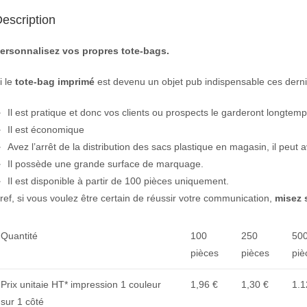
escription
ersonnalisez vos propres tote-bags.
i le
tote-bag imprimé
est devenu un objet pub indispensable ces derniè
Il est pratique et donc vos clients ou prospects le garderont longtem
Il est économique
Avez l’arrêt de la distribution des sacs plastique en magasin, il peu
Il possède une grande surface de marquage.
Il est disponible à partir de 100 pièces uniquement.
ref, si vous voulez être certain de réussir votre communication,
misez s
Quantité
100
250
50
pièces
pièces
piè
Prix unitaie HT* impression 1 couleur
1,96 €
1,30 €
1.1
sur 1 côté