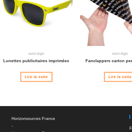
euro-logo
euro-logo
Lunettes publicitaires imprimées
Fanclappers carton pe
Lire la suite
Lire la suite
Horizonsources France
-
F